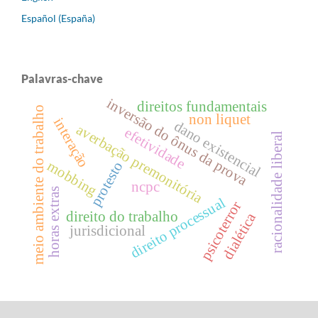
Español (España)
Palavras-chave
inversão do ônus da prova
direitos fundamentais
meio ambiente do trabalho
non liquet
interação
dano existencial
averbação premonitória
efetividade
racionalidade liberal
mobbing
protesto
ncpc
horas extras
direito processual
psicoterror
direito do trabalho
dialética
jurisdicional