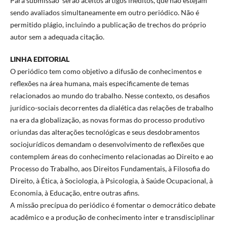
Para submissão serão aceitos artigos inéditos, que não estejam
sendo avaliados simultaneamente em outro periódico. Não é
permitido plágio, incluindo a publicação de trechos do próprio
autor sem a adequada citação.
LINHA EDITORIAL
O periódico tem como objetivo a difusão de conhecimentos e
reflexões na área humana, mais especificamente de temas
relacionados ao mundo do trabalho. Nesse contexto, os desafios
jurídico-sociais decorrentes da dialética das relações de trabalho
na era da globalização, as novas formas do processo produtivo
oriundas das alterações tecnológicas e seus desdobramentos
sociojurídicos demandam o desenvolvimento de reflexões que
contemplem áreas do conhecimento relacionadas ao Direito e ao
Processo do Trabalho, aos Direitos Fundamentais, à Filosofia do
Direito, à Ética, à Sociologia, à Psicologia, à Saúde Ocupacional, à
Economia, à Educação, entre outras afins.
A missão precípua do periódico é fomentar o democrático debate
acadêmico e a produção de conhecimento inter e transdisciplinar