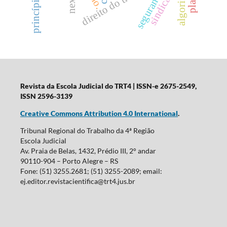
direito do trabalho.
algoritmos
sindicatos
Revista da Escola Judicial do TRT4
| ISSN-e 2675-2549,
ISSN 2596-3139
Creative Commons Attribution 4.0 International
.
Tribunal Regional do Trabalho da 4ª Região
Escola Judicial
Av. Praia de Belas, 1432, Prédio III, 2° andar
90110-904 – Porto Alegre – RS
Fone: (51) 3255.2681; (51) 3255-2089; email:
ej.editor.revistacientifica@trt4.jus.br