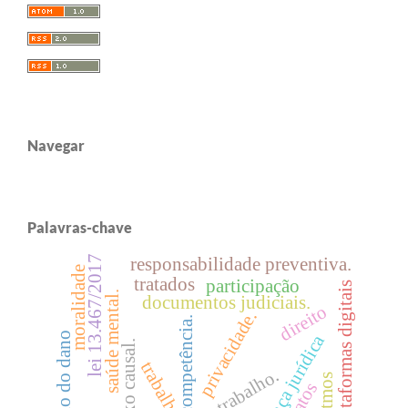
Navegar
Palavras-chave
lei 13.467/2017
responsabilidade preventiva.
moralidade
tratados
participação
plataformas digitais
saúde mental.
documentos judiciais.
direito
privacidade.
competência.
princípio do dano
segurança jurídica
nexo causal.
trabalho.