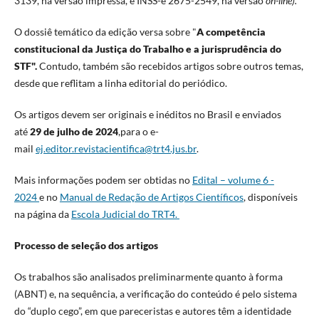
3139, na versão impressa, e INSS-e 2675-2549, na versão
on-line).
O dossiê temático da edição versa sobre "
A competência
constitucional da Justiça do Trabalho e a jurisprudência do
STF".
Contudo, também são recebidos artigos sobre outros temas,
desde que reflitam a linha editorial do periódico.
Os artigos devem ser originais e inéditos no Brasil e enviados
até
29 de julho de 2024
,para o e-
mail
ej.editor.revistacientifica@trt4.jus.br
.
Mais informações podem ser obtidas no
Edital – volume 6 -
2024
e no
Manual de Redação de Artigos Científicos
, disponíveis
na página da
Escola Judicial do TRT4.
Processo de seleção dos artigos
Os trabalhos são analisados preliminarmente quanto à forma
(ABNT) e, na sequência, a verificação do conteúdo é pelo sistema
do “duplo cego”, em que pareceristas e autores têm a identidade