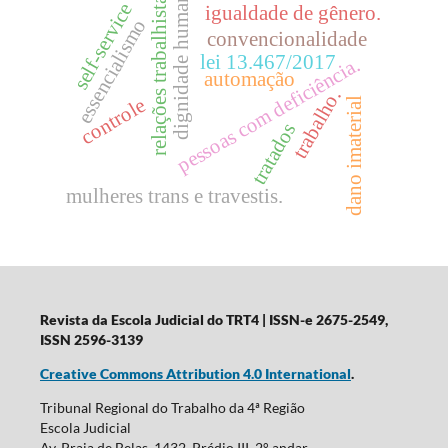
dignidade humana
relações trabalhistas.
self-service
igualdade de gênero.
essencialismo
convencionalidade
lei 13.467/2017
pessoas com deficiência.
automação
trabalho.
controle
dano imaterial
tratados
mulheres trans e travestis.
Revista da Escola Judicial do TRT4
| ISSN-e 2675-2549,
ISSN 2596-3139
Creative Commons Attribution 4.0 International
.
Tribunal Regional do Trabalho da 4ª Região
Escola Judicial
Av. Praia de Belas, 1432, Prédio III, 2° andar