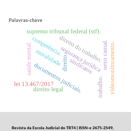
Palavras-chave
supremo tribunal federal (stf).
direito do trabalho.
competência.
nexo causal.
videomonitoramento.
saúde mental.
segurança jurídica
moralidade
direito
sindicatos
documentos judiciais.
trabalho.
lei 13.467/2017
direito legal
Revista da Escola Judicial do TRT4
| ISSN-e 2675-2549,