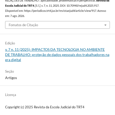
RELAÇÕES DE TRABALHO:: aplicabilidade, problemáticas e perspectivas.
Revista da
Escola Judicial do TRT4
,
[S. l.]
, v. 7, n. 11, 2025. DOI: 10.70940/rejud4.2025.917.
Disponível em: https://periodicos.trt4.jus.br/revistaejud4/article/view/917. Acesso
em: 7 ago. 2026.
Fomatos de Citação
Edição
v. 7 n. 11 (2025): IMPACTOS DA TECNOLOGIA NO AMBIENTE
DE TRABALHO: proteção de dados pessoais dos trabalhadores na
era digital
Seção
Artigos
Licença
Copyright (c) 2025 Revista da Escola Judicial do TRT4