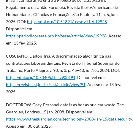
Brasil: comparativo entre o Projeto de Lei 2.338/23 e o
Regulamento da União Europeia. Revista Ibero-Americana de
Humanidades, Ciências e Educação, São Paulo, v. 11, n. 6, jun.
2025. DOI:
https://doi.org/10.51891/rease.v11i6.19928
.
Disponível em:
https://periodicorease.pro.br/rease/article/view/19928
. Acesso
em: 13 fev. 2025.
CUSCIANO, Dalton Tria. A discriminação algorítmica nas
contratações laborais digitais. Revista do Tribunal Superior do
Trabalho, Porto Alegre, v. 90, n. 3, p. 45–60, jul./set. 2024. DOI:
https://doi.org/10.70405/rtst.v90i3.91
. Disponível em:
https://revista.tst.jus.br/rtst/article/view/91
. Acesso em: 13 fev.
2025.
DOCTOROW, Cory. Personal data is as hot as nuclear waste. The
Guardian, Londres, 15 jan. 2008. Disponível em:
https://www.theguardian.com/technology/2008/jan/15/data.security
.
Acesso em: 30 out. 2025.