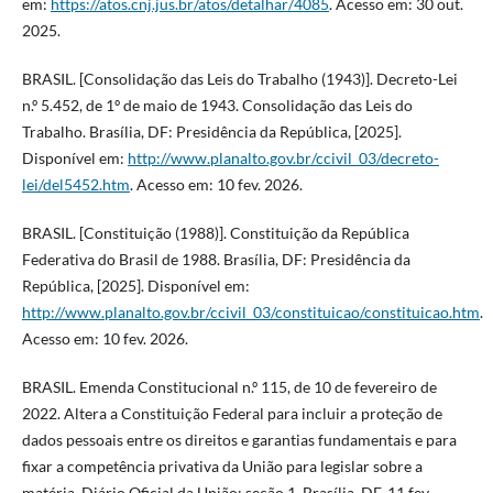
em:
https://atos.cnj.jus.br/atos/detalhar/4085
. Acesso em: 30 out.
2025.
BRASIL. [Consolidação das Leis do Trabalho (1943)]. Decreto-Lei
n.º 5.452, de 1º de maio de 1943. Consolidação das Leis do
Trabalho. Brasília, DF: Presidência da República, [2025].
Disponível em:
http://www.planalto.gov.br/ccivil_03/decreto-
lei/del5452.htm
. Acesso em: 10 fev. 2026.
BRASIL. [Constituição (1988)]. Constituição da República
Federativa do Brasil de 1988. Brasília, DF: Presidência da
República, [2025]. Disponível em:
http://www.planalto.gov.br/ccivil_03/constituicao/constituicao.htm
.
Acesso em: 10 fev. 2026.
BRASIL. Emenda Constitucional n.º 115, de 10 de fevereiro de
2022. Altera a Constituição Federal para incluir a proteção de
dados pessoais entre os direitos e garantias fundamentais e para
fixar a competência privativa da União para legislar sobre a
matéria. Diário Oficial da União: seção 1, Brasília, DF, 11 fev.