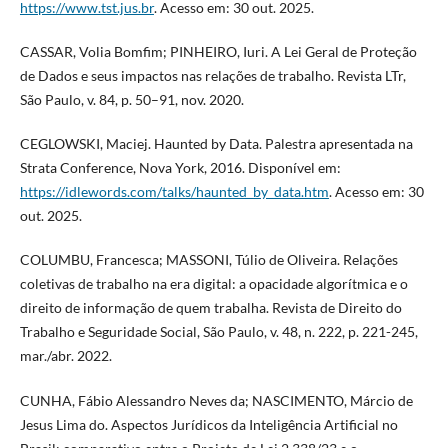
https://www.tst.jus.br
. Acesso em: 30 out. 2025.
CASSAR, Volia Bomfim; PINHEIRO, Iuri. A Lei Geral de Proteção
de Dados e seus impactos nas relações de trabalho. Revista LTr,
São Paulo, v. 84, p. 50–91, nov. 2020.
CEGLOWSKI, Maciej. Haunted by Data. Palestra apresentada na
Strata Conference, Nova York, 2016. Disponível em:
https://idlewords.com/talks/haunted_by_data.htm
. Acesso em: 30
out. 2025.
COLUMBU, Francesca; MASSONI, Túlio de Oliveira. Relações
coletivas de trabalho na era digital: a opacidade algorítmica e o
direito de informação de quem trabalha. Revista de Direito do
Trabalho e Seguridade Social, São Paulo, v. 48, n. 222, p. 221-245,
mar./abr. 2022.
CUNHA, Fábio Alessandro Neves da; NASCIMENTO, Márcio de
Jesus Lima do. Aspectos Jurídicos da Inteligência Artificial no