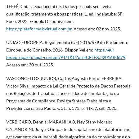
TEFFÉ, Chiara Spadaccini de. Dados pessoais sensíveis:
qualificação, tratamento e boas práticas. 1. ed. Indaiatuba, SP:
Foco, 2022. E-book. Disponível em:
https://plataforma.bvirtual.com.br
. Acesso em: 02 nov 2025.
UNIÃO EUROPEIA. Regulamento (UE) 2016/679 do Parlamento
Europeu e do Conselho. 2016. Disponível em:
https://eur-
lex.europa.eu/legal-content/PT/TXT/?uri=CELEX:32016R0679
.
Acesso em: 30 out. 2025.
VASCONCELLOS JUNIOR, Carlos Augusto Pinto; FERREIRA,
Victor Silva. Impacto da Lei Geral de Proteção de Dados Pessoais
nas Relações de Trabalho: a necessidade de implantação do
Programa de Compliance. Revista Síntese Trabalhista e
Previdenciária, São Paulo, v. 31, n. 375, p. 41-57, set. 2020.
VERBICARO, Dennis; MARANHÃO, Ney Stany Morais;
CALANDRINI, Jorge. O impacto do capitalismo de plataforma no
agravamento da vulnerabilidade algorítmica do consumidor e do