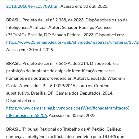
2018/2018/lei/L13709.htm
. Acesso em: 30 out. 2025.
BRASIL. Projeto de Lei n.º 2.338, de 2023. Dispõe sobre o uso da
Inteligência Artificial. Autor: Senador Rodrigo Pacheco
(PSD/MG). Brasília, DF: Senado Federal, 2023. Disponível em:
https://www25.senado.leg.br/web/atividade/materias/-/materia/157
Acesso em: 30 out. 2025.
BRASIL. Projeto de Lei n.º 7.561-A, de 2014. Dispõe sobre a
proibição do implante de chips de identificação em seres
humanos e dá outras providências. Autor: Deputado Wladimir
Costa. Apensados: PL nº 1.029/2015 e outros. Contém
substitutivo. Brasília, DF: Câmara dos Deputados, 2014.
Disponível em:
https://www.camara.leg.br/proposicoesWeb/fichadetramitacao?
idProposicao=62206
. Acesso em: 30 out. 2025
BRASIL. Tribunal Regional do Trabalho da 4ª Região. Galileu:
conheça a inteligência artificial desenvolvida pelo TRT-RS que