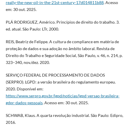
really-the-new-oil-in-the-21st-century-17d014811b88
. Acesso
em: 30 out. 2025.
PLÁ RODRIGUEZ, Américo. Princípios de direito do trabalho. 3.
ed. atual. São Paulo: LTr, 2000.
REIS, Beatriz de Felippe. A cultura de compliance em matéria de
proteção de dados e sua adoção no âmbito laboral. Revista de
Direito do Trabalho e Seguridade Social, São Paulo, v. 46, n. 214, p.
323–340, nov./dez. 2020.
SERVIÇO FEDERAL DE PROCESSAMENTO DE DADOS
(SERPRO). LGPD: a versão brasileira do regulamento europeu.
2020. Disponível em:
https://www.serpro.gov.br/lgpd/noticias/lgpd-versao-brasileira-
gdpr-dados-pessoais
. Acesso em: 30 out. 2025.
SCHWAB, Klaus. A quarta revolução industrial. São Paulo: Edipro,
2016.