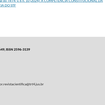
icial do TRT4: v. 6 n. 10 (2024): A COMPETÊNCIA CONSTITUCIONAL DA
IA DO STF
549,
ISSN 2596-3139
r.revistacientifica@trt4.jus.br