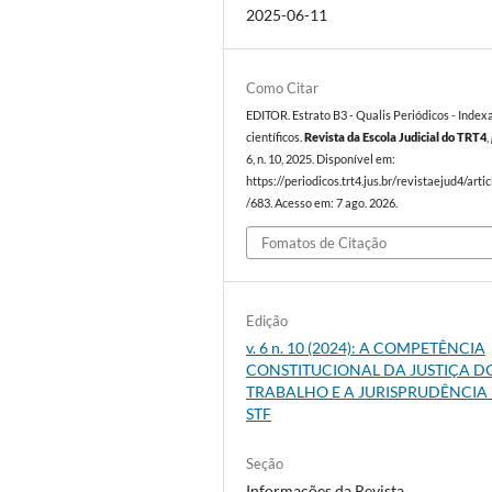
2025-06-11
Como Citar
EDITOR. Estrato B3 - Qualis Periódicos - Index
científicos.
Revista da Escola Judicial do TRT4
,
6, n. 10, 2025. Disponível em:
https://periodicos.trt4.jus.br/revistaejud4/arti
/683. Acesso em: 7 ago. 2026.
Fomatos de Citação
Edição
v. 6 n. 10 (2024): A COMPETÊNCIA
CONSTITUCIONAL DA JUSTIÇA D
TRABALHO E A JURISPRUDÊNCIA
STF
Seção
Informações da Revista