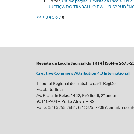
Editor,
Última página
,
Revista da Escola Jud
JUSTIÇA DO TRABALHO E A JURISPRUDÊNC
<<
<
3
4
5
6
7
8
Revista da Escola Judicial do TRT4
| ISSN-e 2675-2
Creative Commons Attribution 4.0 International
.
Tribunal Regional do Trabalho da 4ª Região
Escola Judicial
Av. Praia de Belas, 1432, Prédio III, 2° andar
90110-904 – Porto Alegre – RS
Fone: (51) 3255.2681; (51) 3255-2089; email: ej.edito