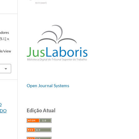
adores
[S. l.]
, v.
cle/view
Open Journal Systems
O
Edição Atual
 DO