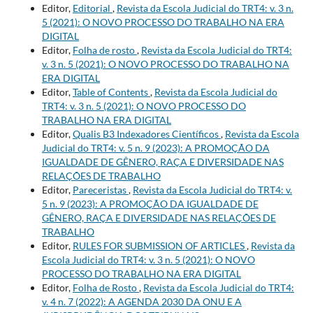
Editor,
Editorial
,
Revista da Escola Judicial do TRT4: v. 3 n.
5 (2021): O NOVO PROCESSO DO TRABALHO NA ERA
DIGITAL
Editor,
Folha de rosto
,
Revista da Escola Judicial do TRT4:
v. 3 n. 5 (2021): O NOVO PROCESSO DO TRABALHO NA
ERA DIGITAL
Editor,
Table of Contents
,
Revista da Escola Judicial do
TRT4: v. 3 n. 5 (2021): O NOVO PROCESSO DO
TRABALHO NA ERA DIGITAL
Editor,
Qualis B3 Indexadores Científicos
,
Revista da Escola
Judicial do TRT4: v. 5 n. 9 (2023): A PROMOÇÃO DA
IGUALDADE DE GÊNERO, RAÇA E DIVERSIDADE NAS
RELAÇÕES DE TRABALHO
Editor,
Pareceristas
,
Revista da Escola Judicial do TRT4: v.
5 n. 9 (2023): A PROMOÇÃO DA IGUALDADE DE
GÊNERO, RAÇA E DIVERSIDADE NAS RELAÇÕES DE
TRABALHO
Editor,
RULES FOR SUBMISSION OF ARTICLES
,
Revista da
Escola Judicial do TRT4: v. 3 n. 5 (2021): O NOVO
PROCESSO DO TRABALHO NA ERA DIGITAL
Editor,
Folha de Rosto
,
Revista da Escola Judicial do TRT4:
v. 4 n. 7 (2022): A AGENDA 2030 DA ONU E A