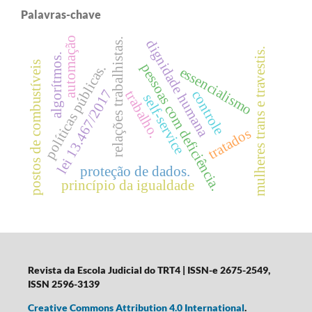
Palavras-chave
automação
relações trabalhistas.
dignidade humana
mulheres trans e travestis.
algorítmos.
postos de combustíveis
pessoas com deficiência.
políticas públicas.
essencialismo
lei 13.467/2017
controle
trabalho.
self-service
tratados
proteção de dados.
princípio da igualdade
Revista da Escola Judicial do TRT4
| ISSN-e 2675-2549,
ISSN 2596-3139
Creative Commons Attribution 4.0 International
.