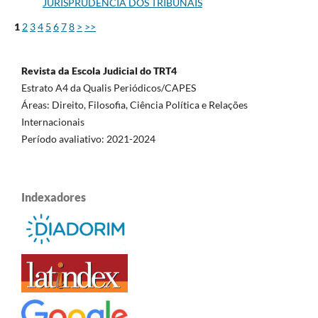
JURISPRUDÊNCIA DOS TRIBUNAIS
1
2
3
4
5
6
7
8
>
>>
Revista da Escola Judicial do TRT4
Estrato A4 da Qualis Periódicos/CAPES
Áreas: Direito, Filosofia, Ciência Política e Relações
Internacionais
Período avaliativo: 2021-2024
Indexadores