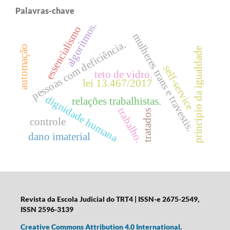
Palavras-chave
algorítmos.
essencialismo
mulheres trans e travestis.
pessoas com deficiência.
automação
princípio da igualdade
self-service
teto de vidro.
lei 13.467/2017
dignidade humana
relações trabalhistas.
trabalho.
tratados
controle
dano imaterial
Revista da Escola Judicial do TRT4
| ISSN-e 2675-2549,
ISSN 2596-3139
Creative Commons Attribution 4.0 International
.