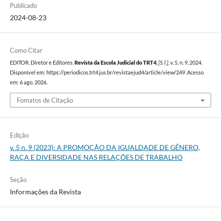
Publicado
2024-08-23
Como Citar
EDITOR. Diretor e Editores.
Revista da Escola Judicial do TRT4
,
[S. l.]
, v. 5, n. 9, 2024.
Disponível em: https://periodicos.trt4.jus.br/revistaejud4/article/view/249. Acesso
em: 6 ago. 2026.
Fomatos de Citação
Edição
v. 5 n. 9 (2023): A PROMOÇÃO DA IGUALDADE DE GÊNERO,
RAÇA E DIVERSIDADE NAS RELAÇÕES DE TRABALHO
Seção
Informações da Revista