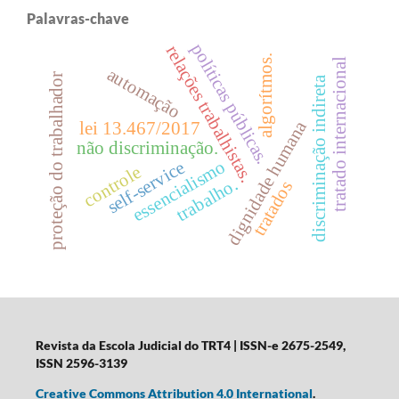
Palavras-chave
políticas públicas.
relações trabalhistas.
algorítmos.
tratado internacional
automação
proteção do trabalhador
discriminação indireta
dignidade humana
lei 13.467/2017
não discriminação.
essencialismo
self-service
controle
trabalho.
tratados
Revista da Escola Judicial do TRT4
| ISSN-e 2675-2549,
ISSN 2596-3139
Creative Commons Attribution 4.0 International
.