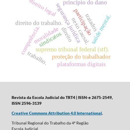
direito legal
princípio do dano
segurança jurídica
participação
tratados
saúde mental.
nexo causal.
direito do trabalho.
competência.
moralidade
direito
sindicatos
supremo tribunal federal (stf).
trabalho.
proteção do trabalhador
plataformas digitais
Revista da Escola Judicial do TRT4
| ISSN-e 2675-2549,
ISSN 2596-3139
Creative Commons Attribution 4.0 International
.
Tribunal Regional do Trabalho da 4ª Região
Escola Judicial