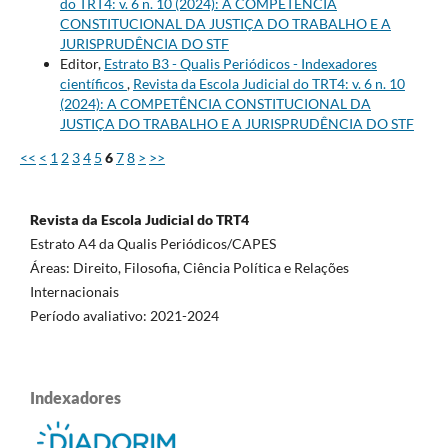
do TRT4: v. 6 n. 10 (2024): A COMPETÊNCIA
CONSTITUCIONAL DA JUSTIÇA DO TRABALHO E A
JURISPRUDÊNCIA DO STF
Editor,
Estrato B3 - Qualis Periódicos - Indexadores
científicos
,
Revista da Escola Judicial do TRT4: v. 6 n. 10
(2024): A COMPETÊNCIA CONSTITUCIONAL DA
JUSTIÇA DO TRABALHO E A JURISPRUDÊNCIA DO STF
<<
<
1
2
3
4
5
6
7
8
>
>>
Revista da Escola Judicial do TRT4
Estrato A4 da Qualis Periódicos/CAPES
Áreas: Direito, Filosofia, Ciência Política e Relações
Internacionais
Período avaliativo: 2021-2024
Indexadores