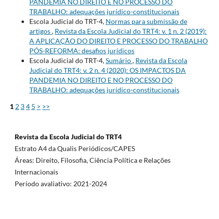
PANDEMIA NO DIREITO E NO PROCESSO DO
TRABALHO: adequações jurídico-constitucionais
Escola Judicial do TRT-4,
Normas para submissão de
artigos
,
Revista da Escola Judicial do TRT4: v. 1 n. 2 (2019):
A APLICAÇÃO DO DIREITO E PROCESSO DO TRABALHO
PÓS-REFORMA: desafios jurídicos
Escola Judicial do TRT-4,
Sumário
,
Revista da Escola
Judicial do TRT4: v. 2 n. 4 (2020): OS IMPACTOS DA
PANDEMIA NO DIREITO E NO PROCESSO DO
TRABALHO: adequações jurídico-constitucionais
1
2
3
4
5
>
>>
Revista da Escola Judicial do TRT4
Estrato A4 da Qualis Periódicos/CAPES
Áreas: Direito, Filosofia, Ciência Política e Relações
Internacionais
Período avaliativo: 2021-2024