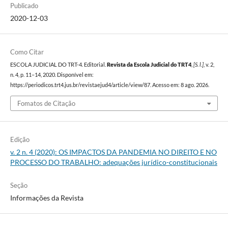
Publicado
2020-12-03
Como Citar
ESCOLA JUDICIAL DO TRT-4. Editorial.
Revista da Escola Judicial do TRT4
,
[S. l.]
, v. 2,
n. 4, p. 11–14, 2020. Disponível em:
https://periodicos.trt4.jus.br/revistaejud4/article/view/87. Acesso em: 8 ago. 2026.
Fomatos de Citação
Edição
v. 2 n. 4 (2020): OS IMPACTOS DA PANDEMIA NO DIREITO E NO
PROCESSO DO TRABALHO: adequações jurídico-constitucionais
Seção
Informações da Revista