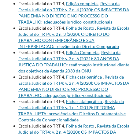
Escola Judicial do TRT-4,
Edição completa
,
Revista da
Escola Judicial do TRT4: v. 2 n. 4 (2020): OS IMPACTOS DA
PANDEMIA NO DIREITO E NO PROCESSO DO
TRABALHO: adequações jurídico-constitucionais
Escola Judicial do TRT-4,
Folha de Rosto
,
Revista da Escola
Judicial do TRT4: v. 2 n. 3 (2020): O DIREITO DO
TRABALHO CONTEMPORÂNEO E SUA
INTERPRETAÇÃO: relevância do Direito Comparado
Escola Judicial do TRT-4,
Edição Completa
,
Revista da
Escola Judicial do TRT4: v. 3 n. 6 (2021): 80 ANOS DA
JUSTIÇA DO TRABALHO: reafirmação institucional diante
dos objetivos da Agenda 2030 da ONU
Escola Judicial do TRT-4,
Ficha catalográfica
,
Revista da
Escola Judicial do TRT4: v. 2 n. 4 (2020): OS IMPACTOS DA
PANDEMIA NO DIREITO E NO PROCESSO DO
TRABALHO: adequações jurídico-constitucionais
Escola Judicial do TRT-4,
Ficha catalográfica
,
Revista da
Escola Judicial do TRT4: v. 1 n. 1 (2019): REFORMA
TRABALHISTA: prevalência dos Direitos Fundamentais e
Controle de Convencionalidade
Escola Judicial do TRT-4,
Folha de Rosto
,
Revista da Escola
Judicial do TRT4: v. 2 n. 4 (2020): OS IMPACTOS DA