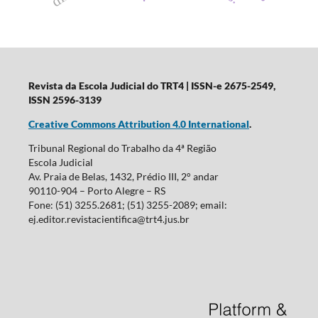
Revista da Escola Judicial do TRT4
| ISSN-e 2675-2549,
ISSN 2596-3139
Creative Commons Attribution 4.0 International
.
Tribunal Regional do Trabalho da 4ª Região
Escola Judicial
Av. Praia de Belas, 1432, Prédio III, 2° andar
90110-904 – Porto Alegre – RS
Fone: (51) 3255.2681; (51) 3255-2089; email:
ej.editor.revistacientifica@trt4.jus.br