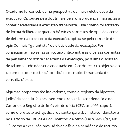
O caderno foi concebido na perspectiva da maior efetividade da
execução. Optou-se pela doutrina e pela jurisprudência mais aptas a
conferir efetividade à execução trabalhista. Esse critério foi adotado
de forma deliberada: quando há várias correntes de opinião acerca
de determinado aspecto da execução, optou-se pela corrente de
opinião mais “garantista” da efetividade da execução. Por
conseguinte, não se faz um cotejo crítico entre as diversas correntes
de pensamento sobre cada tema da execução, pois uma discussão
de tal amplitude não seria adequada em face do restrito objetivo do
caderno, que se destina à condição de simples ferramenta de
consulta rápida.
Algumas propostas são inovadoras, como o registro da hipoteca
judiciária constituída pela sentença trabalhista condenatória no
Cartório do Registro de Imóveis, de ofício (CPC, art. 466, caput);
como o protesto extrajudicial da sentença trabalhista condenatória
no Cartório de Títulos e Documentos, de ofício (Lei n. 9.492/97, art.
1º); como a execução provisória de ofício na pendência de recurso