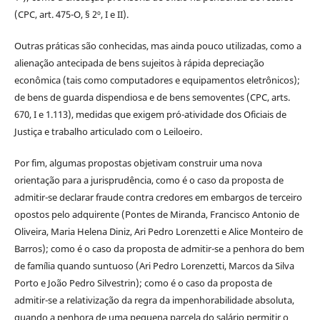
(CPC, art. 475-O, § 2º, I e II).
Outras práticas são conhecidas, mas ainda pouco utilizadas, como a
alienação antecipada de bens sujeitos à rápida depreciação
econômica (tais como computadores e equipamentos eletrônicos);
de bens de guarda dispendiosa e de bens semoventes (CPC, arts.
670, I e 1.113), medidas que exigem pró-atividade dos Oficiais de
Justiça e trabalho articulado com o Leiloeiro.
Por fim, algumas propostas objetivam construir uma nova
orientação para a jurisprudência, como é o caso da proposta de
admitir-se declarar fraude contra credores em embargos de terceiro
opostos pelo adquirente (Pontes de Miranda, Francisco Antonio de
Oliveira, Maria Helena Diniz, Ari Pedro Lorenzetti e Alice Monteiro de
Barros); como é o caso da proposta de admitir-se a penhora do bem
de família quando suntuoso (Ari Pedro Lorenzetti, Marcos da Silva
Porto e João Pedro Silvestrin); como é o caso da proposta de
admitir-se a relativização da regra da impenhorabilidade absoluta,
quando a penhora de uma pequena parcela do salário permitir o