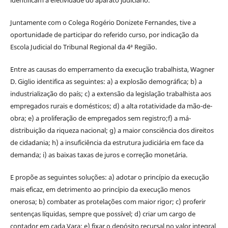
Juntamente com o Colega Rogério Donizete Fernandes, tive a
oportunidade de participar do referido curso, por indicação da
Escola Judicial do Tribunal Regional da 4ª Região.
Entre as causas do emperramento da execução trabalhista, Wagner
D. Giglio identifica as seguintes: a) a explosão demográfica; b) a
industrialização do país; c) a extensão da legislação trabalhista aos
empregados rurais e domésticos; d) a alta rotatividade da mão-de-
obra; e) a proliferação de empregados sem registro;f) a má-
distribuição da riqueza nacional; g) a maior consciência dos direitos
de cidadania; h) a insuficiência da estrutura judiciária em face da
demanda; i) as baixas taxas de juros e correção monetária.
E propõe as seguintes soluções: a) adotar o princípio da execução
mais eficaz, em detrimento ao princípio da execução menos
onerosa; b) combater as protelações com maior rigor; c) proferir
sentenças líquidas, sempre que possível; d) criar um cargo de
contador em cada Vara; e) fixar o depósito recursal no valor integral