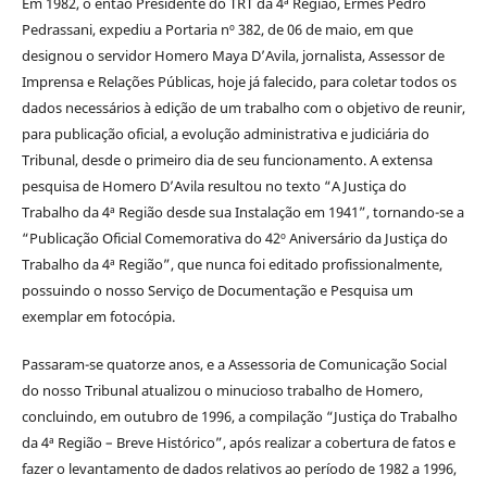
Em 1982, o então Presidente do TRT da 4ª Região, Ermes Pedro
Pedrassani, expediu a Portaria nº 382, de 06 de maio, em que
designou o servidor Homero Maya D’Avila, jornalista, Assessor de
Imprensa e Relações Públicas, hoje já falecido, para coletar todos os
dados necessários à edição de um trabalho com o objetivo de reunir,
para publicação oficial, a evolução administrativa e judiciária do
Tribunal, desde o primeiro dia de seu funcionamento. A extensa
pesquisa de Homero D’Avila resultou no texto “A Justiça do
Trabalho da 4ª Região desde sua Instalação em 1941”, tornando-se a
“Publicação Oficial Comemorativa do 42º Aniversário da Justiça do
Trabalho da 4ª Região”, que nunca foi editado profissionalmente,
possuindo o nosso Serviço de Documentação e Pesquisa um
exemplar em fotocópia.
Passaram-se quatorze anos, e a Assessoria de Comunicação Social
do nosso Tribunal atualizou o minucioso trabalho de Homero,
concluindo, em outubro de 1996, a compilação “Justiça do Trabalho
da 4ª Região – Breve Histórico”, após realizar a cobertura de fatos e
fazer o levantamento de dados relativos ao período de 1982 a 1996,