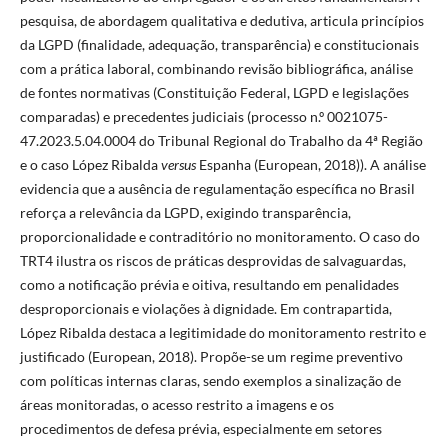
pesquisa, de abordagem qualitativa e dedutiva, articula princípios
da LGPD (finalidade, adequação, transparência) e constitucionais
com a prática laboral, combinando revisão bibliográfica, análise
de fontes normativas (Constituição Federal, LGPD e legislações
comparadas) e precedentes judiciais (processo n.º 0021075-
47.2023.5.04.0004 do Tribunal Regional do Trabalho da 4ª Região
e o caso López Ribalda
versus
Espanha (European, 2018)). A análise
evidencia que a ausência de regulamentação específica no Brasil
reforça a relevância da LGPD, exigindo transparência,
proporcionalidade e contraditório no monitoramento. O caso do
TRT4 ilustra os riscos de práticas desprovidas de salvaguardas,
como a notificação prévia e oitiva, resultando em penalidades
desproporcionais e violações à dignidade. Em contrapartida,
López Ribalda destaca a legitimidade do monitoramento restrito e
justificado (European, 2018). Propõe-se um regime preventivo
com políticas internas claras, sendo exemplos a sinalização de
áreas monitoradas, o acesso restrito a imagens e os
procedimentos de defesa prévia, especialmente em setores