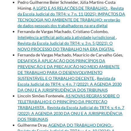
Pedro Guilherme Beier Schneider, Júlia Martins-Costa
Hüning,
A LGPD E AS RELAÇÕES DE TRABALHO:
,
Revista
da Escola Judicial do TRT4: v. 7 n. 11 (2025): IMPACTOS DA
TECNOLOGIA NO AMBIENTE DE TRABALHO: proteção
de dados pessoais dos trabalhadores na era digital
Fernanda de Vargas Machado, Cristiano Colombo,
Inteligência artificial aplicada à atividade jurisdicional
,
Revista da Escola Judicial do TRT4: v. 3 n. 5 (2021): O
NOVO PROCESSO DO TRABALHO NA ERA DIGITAL
Fernanda de Vargas Machado, Maurício de Carvalho Góes,
DESAFIOS À APLICAÇÃO DOS PRINCÍPIOS DA
PREVENÇÃO E DA PRECAUÇÃO NO MEIO AMBIENTE
DE TRABALHO PARA O DESENVOLVIMENTO
SUSTENTÁVEL E O TRABALHO DECENTE
,
Revista da
Escola Judicial do TRT4: v. 4 n. 7 (2022): A AGENDA 2030
DA ONU E A JURISPRUDÊNCIA DOS TRIBUNAIS
Lincoln Simões Fontenele,
AS NOVAS REGRAS SOBRE O
TELETRABALHO E O PRINCÍPIO DA PROTEÇÃO
TRABALHISTA
,
Revista da Escola Judicial do TRT4: v. 4 n. 7
(2022): A AGENDA 2030 DA ONU E A JURISPRUDÊNCIA
DOS TRIBUNAIS
Guilherme Dray,
AGENDA DO TRABALHO DIGNO:
,
Revista da Escola Judicial do TRT4: v. 6 n. 10 (2024): A