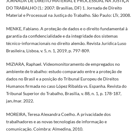
JORNADA DE DIREITO MATERIAL E PROCESSUAL NA JUSTIÇA
DO TRABALHO (1.: 2007: Brasílias, DF) 1. Jornada de Direito
Material e Processual na Justiça do Trabalho. São Paulo: LTr, 2008.
MENKE, Fabiano. A proteção de dados e o direito fundamental à
garantia da confidencialidade e da integridade dos sistemas
técnico-informacionais no direito alemão. Revista Jurídica Luso
Brasileira, Lisboa, v. 5, n. 1, 2019, p. 797-809.
MIZIARA, Raphael. Videomonitoramento de empregados no
ambiente de trabalho: estudo comparado entre a proteção de
dados no Brasil e a posição do Tribunal Europeu de Direitos
Humanos firmada no caso López Ribalda vs. Espanha. Revista do
Tribunal Superior do Trabalho, Brasília, v. 88, n. 1, p. 178-187,
jan./mar. 2022.
MOREIRA, Teresa Alexandra Coelho. A privacidade dos
trabalhadores e as novas tecnologias de informação e
comunicação. Coimbra: Almedina, 2010.