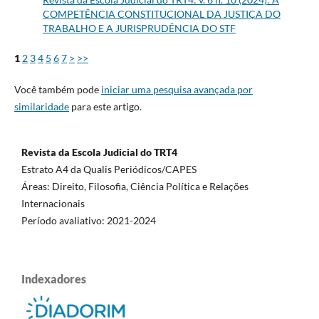
COMPETÊNCIA CONSTITUCIONAL DA JUSTIÇA DO
TRABALHO E A JURISPRUDÊNCIA DO STF
1
2
3
4
5
6
7
>
>>
Você também pode
iniciar uma pesquisa avançada por
similaridade
para este artigo.
Revista da Escola Judicial do TRT4
Estrato A4 da Qualis Periódicos/CAPES
Áreas: Direito, Filosofia, Ciência Política e Relações
Internacionais
Período avaliativo: 2021-2024
Indexadores