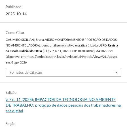
Publicado
2025-10-14
Como Citar
CASIMIRO SICILIANI, Bruna. VIDEOMONITORAMENTO E PROTEÇÃO DE DADOS
NO AMBIENTE LABORAL: : uma análise normativa e prática à luz da LGPD.
Revista
da Escola Judicial do TRT4
,
[S. l.]
, v. 7, n. 11, 2025. DOI: 10.70940/rejud4.2025.921.
Disponível em: https://periodicos.trt4.jus.br/revistaejud4/article/view/921. Acesso
em: 8 ago. 2026.
Fomatos de Citação
Edição
v. 7 n. 11 (2025): IMPACTOS DA TECNOLOGIA NO AMBIENTE
DE TRABALHO: proteção de dados pessoais dos trabalhadores na
era digital
Seção