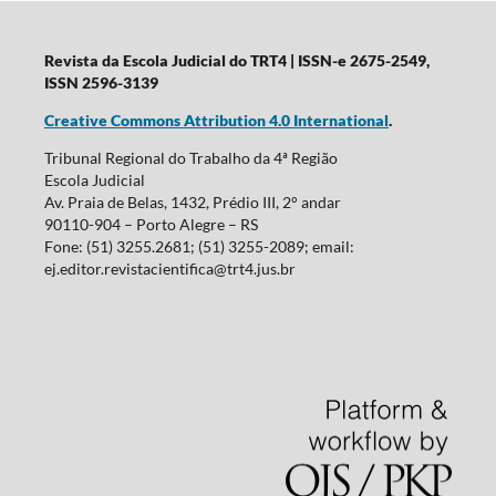
Revista da Escola Judicial do TRT4
| ISSN-e 2675-2549,
ISSN 2596-3139
Creative Commons Attribution 4.0 International
.
Tribunal Regional do Trabalho da 4ª Região
Escola Judicial
Av. Praia de Belas, 1432, Prédio III, 2° andar
90110-904 – Porto Alegre – RS
Fone: (51) 3255.2681; (51) 3255-2089; email:
ej.editor.revistacientifica@trt4.jus.br