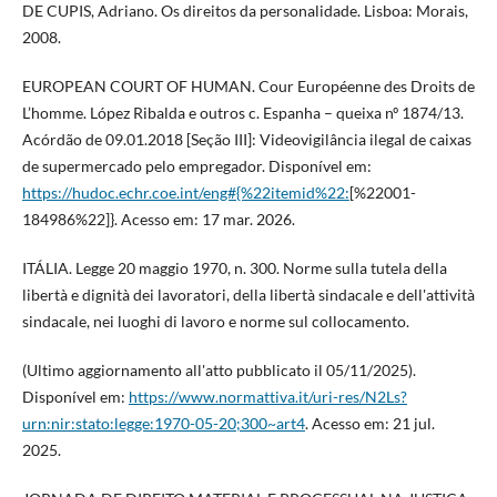
DE CUPIS, Adriano. Os direitos da personalidade. Lisboa: Morais,
2008.
EUROPEAN COURT OF HUMAN. Cour Européenne des Droits de
L’homme. López Ribalda e outros c. Espanha – queixa nº 1874/13.
Acórdão de 09.01.2018 [Seção III]: Videovigilância ilegal de caixas
de supermercado pelo empregador. Disponível em:
https://hudoc.echr.coe.int/eng#{%22itemid%22:
[%22001-
184986%22]}. Acesso em: 17 mar. 2026.
ITÁLIA. Legge 20 maggio 1970, n. 300. Norme sulla tutela della
libertà e dignità dei lavoratori, della libertà sindacale e dell'attività
sindacale, nei luoghi di lavoro e norme sul collocamento.
(Ultimo aggiornamento all'atto pubblicato il 05/11/2025).
Disponível em:
https://www.normattiva.it/uri-res/N2Ls?
urn:nir:stato:legge:1970-05-20;300~art4
. Acesso em: 21 jul.
2025.