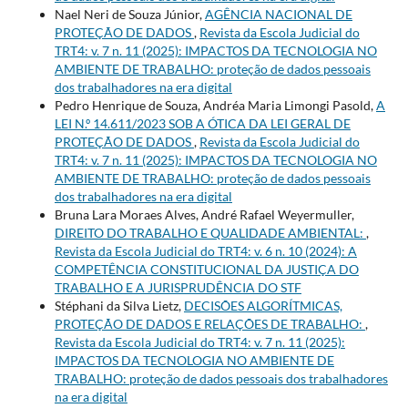
Nael Neri de Souza Júnior,
AGÊNCIA NACIONAL DE
PROTEÇÃO DE DADOS
,
Revista da Escola Judicial do
TRT4: v. 7 n. 11 (2025): IMPACTOS DA TECNOLOGIA NO
AMBIENTE DE TRABALHO: proteção de dados pessoais
dos trabalhadores na era digital
Pedro Henrique de Souza, Andréa Maria Limongi Pasold,
A
LEI N.º 14.611/2023 SOB A ÓTICA DA LEI GERAL DE
PROTEÇÃO DE DADOS
,
Revista da Escola Judicial do
TRT4: v. 7 n. 11 (2025): IMPACTOS DA TECNOLOGIA NO
AMBIENTE DE TRABALHO: proteção de dados pessoais
dos trabalhadores na era digital
Bruna Lara Moraes Alves, André Rafael Weyermuller,
DIREITO DO TRABALHO E QUALIDADE AMBIENTAL:
,
Revista da Escola Judicial do TRT4: v. 6 n. 10 (2024): A
COMPETÊNCIA CONSTITUCIONAL DA JUSTIÇA DO
TRABALHO E A JURISPRUDÊNCIA DO STF
Stéphani da Silva Lietz,
DECISÕES ALGORÍTMICAS,
PROTEÇÃO DE DADOS E RELAÇÕES DE TRABALHO:
,
Revista da Escola Judicial do TRT4: v. 7 n. 11 (2025):
IMPACTOS DA TECNOLOGIA NO AMBIENTE DE
TRABALHO: proteção de dados pessoais dos trabalhadores
na era digital