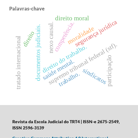
Palavras-chave
direito moral
segurança jurídica
competência.
nexo causal.
documentos judiciais.
moralidade
direito
tratado internacional
supremo tribunal federal (stf).
direito do trabalho.
participação
saúde mental.
sindicatos
trabalho.
Revista da Escola Judicial do TRT4
| ISSN-e 2675-2549,
ISSN 2596-3139