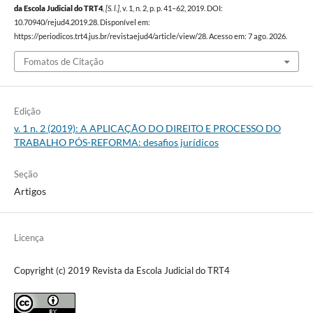
da Escola Judicial do TRT4
,
[S. l.]
, v. 1, n. 2, p. p. 41–62, 2019. DOI:
10.70940/rejud4.2019.28. Disponível em:
https://periodicos.trt4.jus.br/revistaejud4/article/view/28. Acesso em: 7 ago. 2026.
Fomatos de Citação
Edição
v. 1 n. 2 (2019): A APLICAÇÃO DO DIREITO E PROCESSO DO
TRABALHO PÓS-REFORMA: desafios jurídicos
Seção
Artigos
Licença
Copyright (c) 2019 Revista da Escola Judicial do TRT4