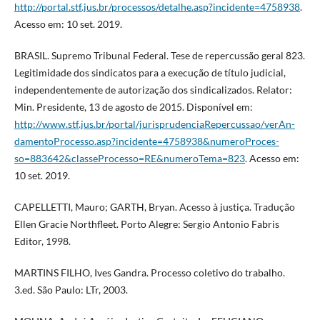
http://portal.stf.jus.br/processos/detalhe.asp?incidente=4758938
.
Acesso em: 10 set. 2019.
BRASIL. Supremo Tribunal Federal. Tese de repercussão geral 823.
Legitimidade dos sindicatos para a execução de título judicial,
independentemente de autorização dos sindicalizados. Relator:
Min. Presidente, 13 de agosto de 2015. Disponível em:
http://www.stf.jus.br/portal/jurisprudenciaRepercussao/verAn-
damentoProcesso.asp?incidente=4758938&numeroProces-
so=883642&classeProcesso=RE&numeroTema=823
. Acesso em:
10 set. 2019.
CAPELLETTI, Mauro; GARTH, Bryan. Acesso à justiça. Tradução
Ellen Gracie Northfleet. Porto Alegre: Sergio Antonio Fabris
Editor, 1998.
MARTINS FILHO, Ives Gandra. Processo coletivo do trabalho.
3.ed. São Paulo: LTr, 2003.