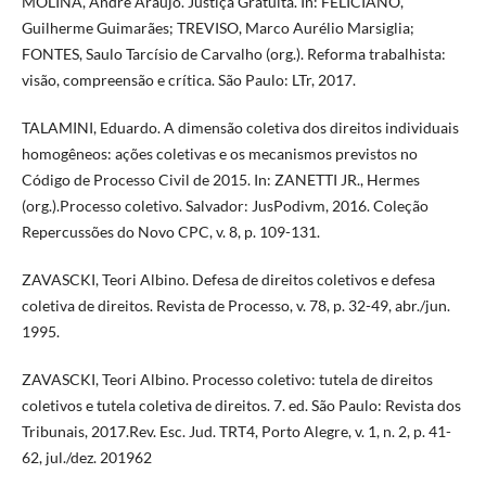
MOLINA, André Araújo. Justiça Gratuita. In: FELICIANO,
Guilherme Guimarães; TREVISO, Marco Aurélio Marsiglia;
FONTES, Saulo Tarcísio de Carvalho (org.). Reforma trabalhista:
visão, compreensão e crítica. São Paulo: LTr, 2017.
TALAMINI, Eduardo. A dimensão coletiva dos direitos individuais
homogêneos: ações coletivas e os mecanismos previstos no
Código de Processo Civil de 2015. In: ZANETTI JR., Hermes
(org.).Processo coletivo. Salvador: JusPodivm, 2016. Coleção
Repercussões do Novo CPC, v. 8, p. 109-131.
ZAVASCKI, Teori Albino. Defesa de direitos coletivos e defesa
coletiva de direitos. Revista de Processo, v. 78, p. 32-49, abr./jun.
1995.
ZAVASCKI, Teori Albino. Processo coletivo: tutela de direitos
coletivos e tutela coletiva de direitos. 7. ed. São Paulo: Revista dos
Tribunais, 2017.Rev. Esc. Jud. TRT4, Porto Alegre, v. 1, n. 2, p. 41-
62, jul./dez. 201962