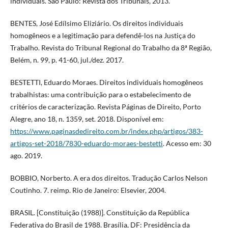
individuais. São Paulo: Revista dos Tribunais, 2013.
BENTES, José Edílsimo Eliziário. Os direitos individuais
homogêneos e a legitimação para defendê-los na Justiça do
Trabalho. Revista do Tribunal Regional do Trabalho da 8ª Região,
Belém, n. 99, p. 41-60, jul./dez. 2017.
BESTETTI, Eduardo Moraes. Direitos individuais homogêneos
trabalhistas: uma contribuição para o estabelecimento de
critérios de caracterização. Revista Páginas de Direito, Porto
Alegre, ano 18, n. 1359, set. 2018. Disponível em:
https://www.paginasdedireito.com.br/index.php/artigos/383-
artigos-set-2018/7830-eduardo-moraes-bestetti
. Acesso em: 30
ago. 2019.
BOBBIO, Norberto. A era dos direitos. Tradução Carlos Nelson
Coutinho. 7. reimp. Rio de Janeiro: Elsevier, 2004.
BRASIL. [Constituição (1988)]. Constituição da República
Federativa do Brasil de 1988. Brasília, DF: Presidência da