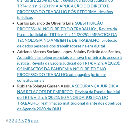
§ 1º do art. 223-g da CLT
,
Revista da Escola Judicial do
TRT4: v. 1 n. 2 (2019): A APLICAÇÃO DO DIREITO E
PROCESSO DO TRABALHO PÓS-REFORMA: desafios
jurídicos
Carlos Eduardo de Oliveira Lula,
SUBSTITUIÇÃO
PROCESSUAL NO DIREITO DO TRABALHO:
,
Revista da
Escola Judicial do TRT4: v. 7 n. 11 (2025): IMPACTOS DA
TECNOLOGIA NO AMBIENTE DE TRABALHO: proteção
de dados pessoais dos trabalhadores na era digital
Adriano Marcos Soriano Lopes, Solainy Beltrão dos Santos,
As audiências telepresenciais e a nova fronteira do acesso à
justiça
,
Revista da Escola Judicial do TRT4: v. 2 n. 4 (2020):
OS IMPACTOS DA PANDEMIA NO DIREITO E NO
PROCESSO DO TRABALHO: adequações jurídico-
constitucionais
Rubiane Solange Gassen Assis,
A SEGURANÇA JURÍDICA
NAS RELAÇÕES DE EMPREGO
,
Revista da Escola Judicial
do TRT4: v. 3 n. 6 (2021): 80 ANOS DA JUSTIÇA DO
TRABALHO: reafirmação institucional diante dos objetivos
da Agenda 2030 da ONU
1
2
3
4
5
6
7
8
>
>>