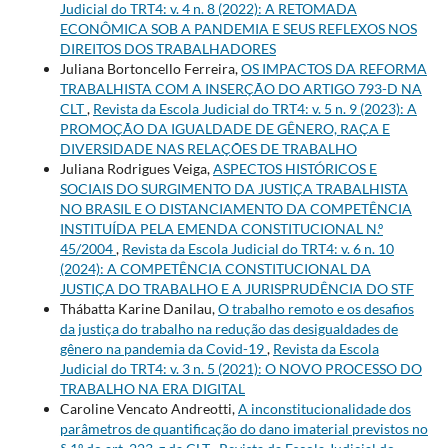
Judicial do TRT4: v. 4 n. 8 (2022): A RETOMADA
ECONÔMICA SOB A PANDEMIA E SEUS REFLEXOS NOS
DIREITOS DOS TRABALHADORES
Juliana Bortoncello Ferreira,
OS IMPACTOS DA REFORMA
TRABALHISTA COM A INSERÇÃO DO ARTIGO 793-D NA
CLT
,
Revista da Escola Judicial do TRT4: v. 5 n. 9 (2023): A
PROMOÇÃO DA IGUALDADE DE GÊNERO, RAÇA E
DIVERSIDADE NAS RELAÇÕES DE TRABALHO
Juliana Rodrigues Veiga,
ASPECTOS HISTÓRICOS E
SOCIAIS DO SURGIMENTO DA JUSTIÇA TRABALHISTA
NO BRASIL E O DISTANCIAMENTO DA COMPETÊNCIA
INSTITUÍDA PELA EMENDA CONSTITUCIONAL N.º
45/2004
,
Revista da Escola Judicial do TRT4: v. 6 n. 10
(2024): A COMPETÊNCIA CONSTITUCIONAL DA
JUSTIÇA DO TRABALHO E A JURISPRUDÊNCIA DO STF
Thábatta Karine Danilau,
O trabalho remoto e os desafios
da justiça do trabalho na redução das desigualdades de
gênero na pandemia da Covid-19
,
Revista da Escola
Judicial do TRT4: v. 3 n. 5 (2021): O NOVO PROCESSO DO
TRABALHO NA ERA DIGITAL
Caroline Vencato Andreotti,
A inconstitucionalidade dos
parâmetros de quantificação do dano imaterial previstos no