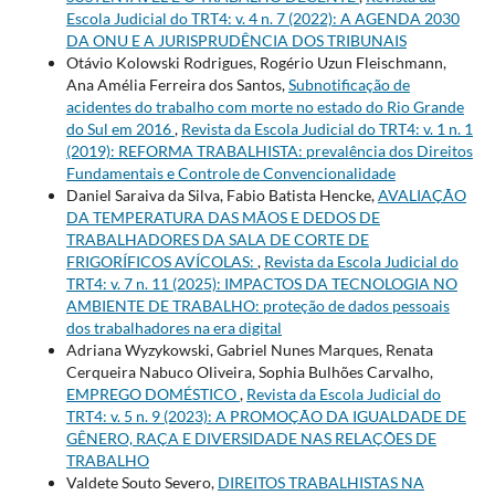
Escola Judicial do TRT4: v. 4 n. 7 (2022): A AGENDA 2030
DA ONU E A JURISPRUDÊNCIA DOS TRIBUNAIS
Otávio Kolowski Rodrigues, Rogério Uzun Fleischmann,
Ana Amélia Ferreira dos Santos,
Subnotificação de
acidentes do trabalho com morte no estado do Rio Grande
do Sul em 2016
,
Revista da Escola Judicial do TRT4: v. 1 n. 1
(2019): REFORMA TRABALHISTA: prevalência dos Direitos
Fundamentais e Controle de Convencionalidade
Daniel Saraiva da Silva, Fabio Batista Hencke,
AVALIAÇÃO
DA TEMPERATURA DAS MÃOS E DEDOS DE
TRABALHADORES DA SALA DE CORTE DE
FRIGORÍFICOS AVÍCOLAS:
,
Revista da Escola Judicial do
TRT4: v. 7 n. 11 (2025): IMPACTOS DA TECNOLOGIA NO
AMBIENTE DE TRABALHO: proteção de dados pessoais
dos trabalhadores na era digital
Adriana Wyzykowski, Gabriel Nunes Marques, Renata
Cerqueira Nabuco Oliveira, Sophia Bulhões Carvalho,
EMPREGO DOMÉSTICO
,
Revista da Escola Judicial do
TRT4: v. 5 n. 9 (2023): A PROMOÇÃO DA IGUALDADE DE
GÊNERO, RAÇA E DIVERSIDADE NAS RELAÇÕES DE
TRABALHO
Valdete Souto Severo,
DIREITOS TRABALHISTAS NA