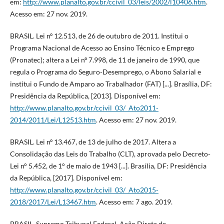
em:
http://www.planalto.gov.br/ccivil_03/leis/2002/l10406.htm
.
Acesso em: 27 nov. 2019.
BRASIL. Lei nº 12.513, de 26 de outubro de 2011. Institui o
Programa Nacional de Acesso ao Ensino Técnico e Emprego
(Pronatec); altera a Lei nº 7.998, de 11 de janeiro de 1990, que
regula o Programa do Seguro-Desemprego, o Abono Salarial e
institui o Fundo de Amparo ao Trabalhador (FAT) [...]. Brasília, DF:
Presidência da República, [2013]. Disponível em:
http://www.planalto.gov.br/ccivil_03/_Ato2011-
2014/2011/Lei/L12513.htm
. Acesso em: 27 nov. 2019.
BRASIL. Lei nº 13.467, de 13 de julho de 2017. Altera a
Consolidação das Leis do Trabalho (CLT), aprovada pelo Decreto-
Lei n° 5.452, de 1° de maio de 1943 [...]. Brasília, DF: Presidência
da República, [2017]. Disponível em:
http://www.planalto.gov.br/ccivil_03/_Ato2015-
2018/2017/Lei/L13467.htm
. Acesso em: 7 ago. 2019.
BRASIL. Supremo Tribunal Federal. Ação Direta de