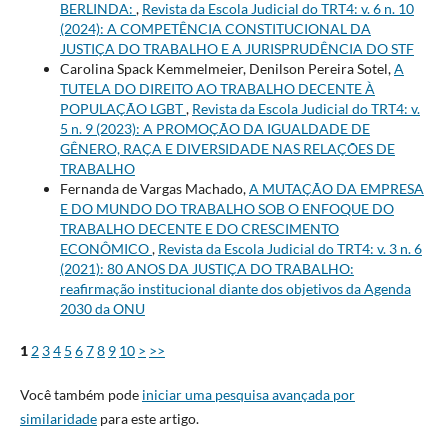
BERLINDA:
,
Revista da Escola Judicial do TRT4: v. 6 n. 10
(2024): A COMPETÊNCIA CONSTITUCIONAL DA
JUSTIÇA DO TRABALHO E A JURISPRUDÊNCIA DO STF
Carolina Spack Kemmelmeier, Denilson Pereira Sotel,
A
TUTELA DO DIREITO AO TRABALHO DECENTE À
POPULAÇÃO LGBT
,
Revista da Escola Judicial do TRT4: v.
5 n. 9 (2023): A PROMOÇÃO DA IGUALDADE DE
GÊNERO, RAÇA E DIVERSIDADE NAS RELAÇÕES DE
TRABALHO
Fernanda de Vargas Machado,
A MUTAÇÃO DA EMPRESA
E DO MUNDO DO TRABALHO SOB O ENFOQUE DO
TRABALHO DECENTE E DO CRESCIMENTO
ECONÔMICO
,
Revista da Escola Judicial do TRT4: v. 3 n. 6
(2021): 80 ANOS DA JUSTIÇA DO TRABALHO:
reafirmação institucional diante dos objetivos da Agenda
2030 da ONU
1
2
3
4
5
6
7
8
9
10
>
>>
Você também pode
iniciar uma pesquisa avançada por
similaridade
para este artigo.