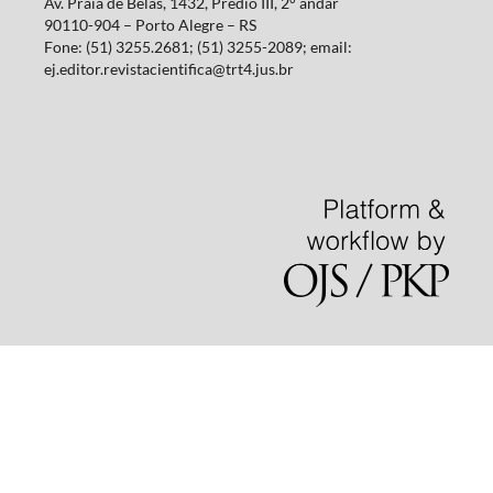
Av. Praia de Belas, 1432, Prédio III, 2° andar
90110-904 – Porto Alegre – RS
Fone: (51) 3255.2681; (51) 3255-2089; email:
ej.editor.revistacientifica@trt4.jus.br