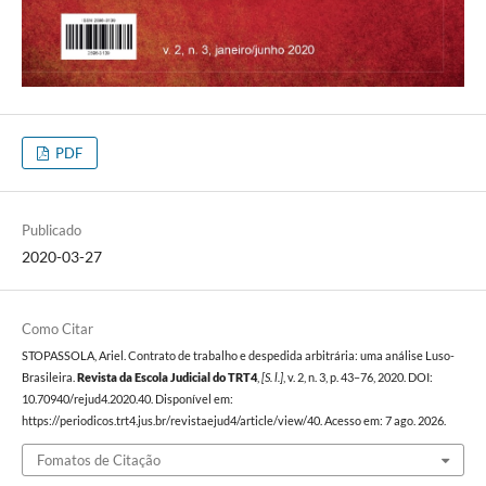
PDF
Publicado
2020-03-27
Como Citar
STOPASSOLA, Ariel. Contrato de trabalho e despedida arbitrária: uma análise Luso-
Brasileira.
Revista da Escola Judicial do TRT4
,
[S. l.]
, v. 2, n. 3, p. 43–76, 2020. DOI:
10.70940/rejud4.2020.40. Disponível em:
https://periodicos.trt4.jus.br/revistaejud4/article/view/40. Acesso em: 7 ago. 2026.
Fomatos de Citação