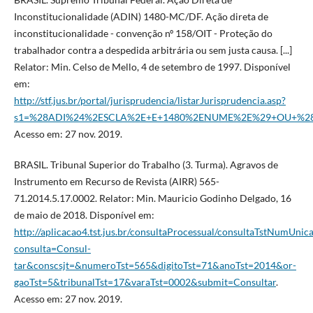
Inconstitucionalidade (ADIN) 1480-MC/DF. Ação direta de
inconstitucionalidade - convenção nº 158/OIT - Proteção do
trabalhador contra a despedida arbitrária ou sem justa causa. [...]
Relator: Min. Celso de Mello, 4 de setembro de 1997. Disponível
em:
http://stf.jus.br/portal/jurisprudencia/listarJurisprudencia.asp?
s1=%28ADI%24%2ESCLA%2E+E+1480%2ENUME%2E%29+OU+%28ADI
Acesso em: 27 nov. 2019.
BRASIL. Tribunal Superior do Trabalho (3. Turma). Agravos de
Instrumento em Recurso de Revista (AIRR) 565-
71.2014.5.17.0002. Relator: Min. Mauricio Godinho Delgado, 16
de maio de 2018. Disponível em:
http://aplicacao4.tst.jus.br/consultaProcessual/consultaTstNumUnic
consulta=Consul-
tar&conscsjt=&numeroTst=565&digitoTst=71&anoTst=2014&or-
gaoTst=5&tribunalTst=17&varaTst=0002&submit=Consultar
.
Acesso em: 27 nov. 2019.