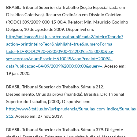
BRASIL. Tribunal Superior do Trabalho (Seção Especializada em
Dissídios Coletivos). Recurso Ordinário em Dissídio Coletivo
(RODC) 309/2009-000-15-00.4. Relator: Min. Mauricio Godinho
Delgado, 10 de agosto de 2009. Disponível em:
http://aplicacao5.tst.jus.br/consultaunificada2/inteiroTeor.do?
action=printInteiroTeor&highlight=true&numeroForma-
tado=ED-RODC%20-%2030900-12.2009.5.15.0000&ba-
se=acordao&numProcInt=610045&anoProcInt=2009&-
dataPublicacao=04/09/2009%2000:00:00&query=
. Acesso em:
19 jan. 2020.
BRASIL. Tribunal Superior do Trabalho. Súmula 212.
Despedimento. Ônus da prova (mantida). Brasília, DF: Tribunal
Superior do Trabalho, [2003]. Disponível em:
http://www3.tst.jus.br/jurisprudencia/Sumulas_com_indice/Sumul
212
. Acesso em: 27 nov. 2019.
BRASIL. Tribunal Superior do Trabalho. Súmula 379. Dirigente
sindical. Despedida. Falta grave. Inquérito judicial. Necessidade.