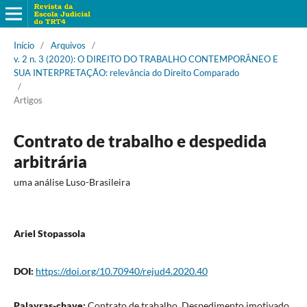
Início
/
Arquivos
/
v. 2 n. 3 (2020): O DIREITO DO TRABALHO CONTEMPORÂNEO E
SUA INTERPRETAÇÃO: relevância do Direito Comparado
/
Artigos
Contrato de trabalho e despedida
arbitrária
uma análise Luso-Brasileira
Ariel Stopassola
DOI:
https://doi.org/10.70940/rejud4.2020.40
Palavras-chave:
Contrato de trabalho, Despedimento imotivado,