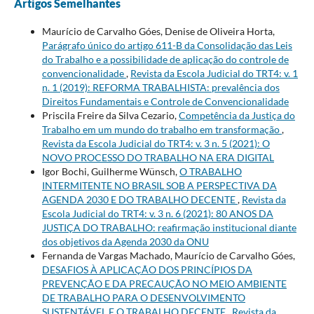
Artigos Semelhantes
Maurício de Carvalho Góes, Denise de Oliveira Horta,
Parágrafo único do artigo 611-B da Consolidação das Leis
do Trabalho e a possibilidade de aplicação do controle de
convencionalidade
,
Revista da Escola Judicial do TRT4: v. 1
n. 1 (2019): REFORMA TRABALHISTA: prevalência dos
Direitos Fundamentais e Controle de Convencionalidade
Priscila Freire da Silva Cezario,
Competência da Justiça do
Trabalho em um mundo do trabalho em transformação
,
Revista da Escola Judicial do TRT4: v. 3 n. 5 (2021): O
NOVO PROCESSO DO TRABALHO NA ERA DIGITAL
Igor Bochi, Guilherme Wünsch,
O TRABALHO
INTERMITENTE NO BRASIL SOB A PERSPECTIVA DA
AGENDA 2030 E DO TRABALHO DECENTE
,
Revista da
Escola Judicial do TRT4: v. 3 n. 6 (2021): 80 ANOS DA
JUSTIÇA DO TRABALHO: reafirmação institucional diante
dos objetivos da Agenda 2030 da ONU
Fernanda de Vargas Machado, Maurício de Carvalho Góes,
DESAFIOS À APLICAÇÃO DOS PRINCÍPIOS DA
PREVENÇÃO E DA PRECAUÇÃO NO MEIO AMBIENTE
DE TRABALHO PARA O DESENVOLVIMENTO
SUSTENTÁVEL E O TRABALHO DECENTE
,
Revista da