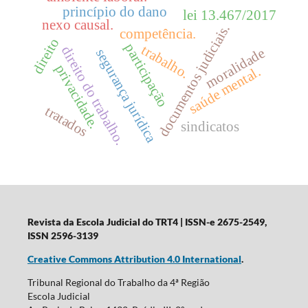
princípio do dano
lei 13.467/2017
nexo causal.
documentos judiciais.
competência.
direito
participação
trabalho.
direito do trabalho.
moralidade
segurança jurídica
privacidade.
saúde mental.
tratados
sindicatos
Revista da Escola Judicial do TRT4
| ISSN-e 2675-2549,
ISSN 2596-3139
Creative Commons Attribution 4.0 International
.
Tribunal Regional do Trabalho da 4ª Região
Escola Judicial